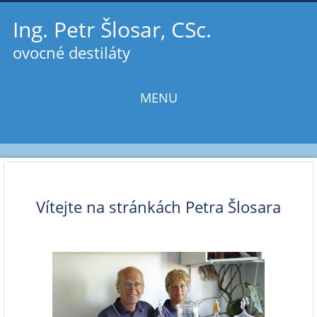
in order to meet your technological criteria could be the traits inv
Ing. Petr Šlosar, CSc.
ovocné destiláty
MENU
Skip to
content
Vítejte na stránkách Petra Šlosara